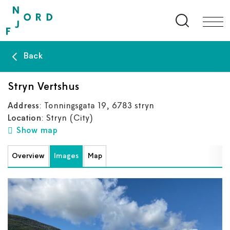
Search bu
Back
Stryn Vertshus
Address
: Tonningsgata 19, 6783 stryn
Location
: Stryn
(City)
Show map
Overview
Images
Map