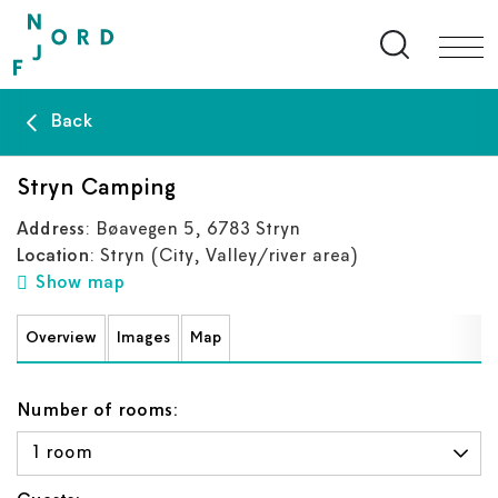
Search bu
Back
Stryn Camping
Address
: Bøavegen 5, 6783 Stryn
Location
: Stryn
(City, Valley/river area)
Show map
Overview
Images
Map
Number of rooms: