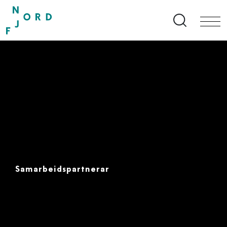
Search bu
Samarbeidspartnerar