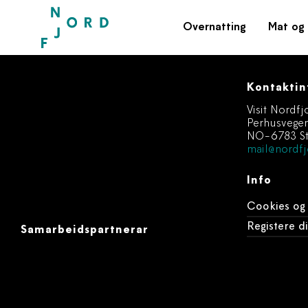
Overnatting
Mat og 
Kontaktin
Visit Nordfj
Perhusvege
NO-6783 St
mail@nordfj
Info
Cookies og
Registere 
Samarbeidspartnerar