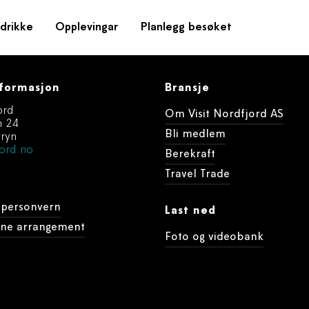
drikke
Opplevingar
Planlegg besøket
formasjon
Bransje
ord
Om Visit Nordfjord AS
n 24
Bli medlem
ryn
ord.no
Berekraft
Travel Trade
 personvern
Last ned
dine arrangement
Foto og videobank