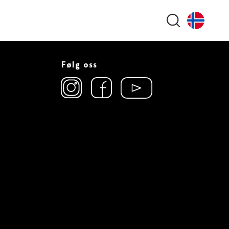
Search butt
Følg oss