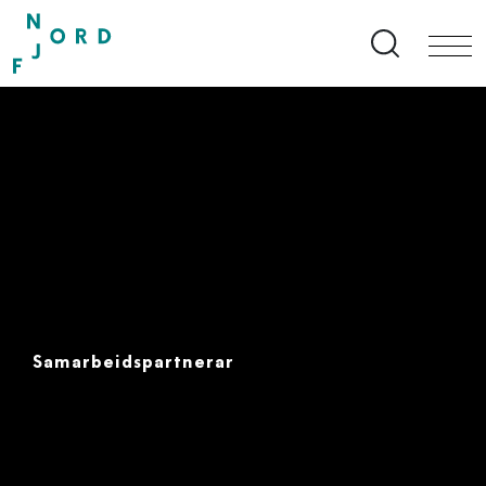
Search bu
Samarbeidspartnerar